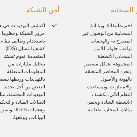
 السحابة
أمن الشبكة
احمِ تطبيقاتك وبياناتك
اكتشف التهديدات في ح
السحابية من الوصول غير
مرور الشبكة وحظرها
المصرح به والهجمات.
باستخدام وظائف نظام
تراقب حلولنا للأمن
كشف التسلل (IDS)
السحابي الأنشطة
المتقدمة. تقوم تقنيتنا
المشبوهة بشكل مستمر
بتحليل مليارات من
وتحدد المخاطر المتعلقة
المعلومات المتعلقة
بالهوية والأصول
بالتهديدات وربطها ببعض
والامتيازات. وبمساعدة
البعض من أجل تحديد
التعلم الآلي، نكتشف
التهديدات المحتملة، مث
الأنشطة الشاذة ونحمي
اتصالات القيادة والتحكم
بيئاتك السحابية بفعالية.
وهجمات DDoS وت
البيانات، ووقفها.