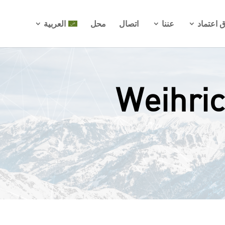
ق اعتماد
عننا
اتصال
محل
العربية
ا بكم في حل XDR من Weihrich