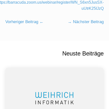
ttps://barracuda.zoom.us/webinar/register/WN_S6xn5JusSX-
uUtrK25IJzQ
Vorheriger Beitrag
←
→
Nächster Beitrag
Neuste Beiträge